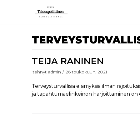
Siirry
suoraan
sisältöön
TERVEYSTURVALLI
TEIJA RANINEN
tehnyt
admin
26 toukokuun, 2021
Terveysturvallisia elämyksiä ilman rajoituks
ja tapahtumaelinkeinon harjoittaminen on ol