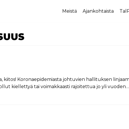
Meistä
Ajankohtaista
TalP
SUUS
ia, kiitos! Koronaepidemiasta johtuvien hallituksen linjaa
lut kiellettyä tai voimakkaasti rajoitettua jo yli vuoden