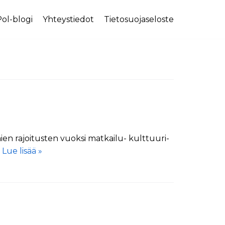
ol-blogi
Yhteystiedot
Tietosuojaseloste
mien rajoitusten vuoksi matkailu- kulttuuri-
…
Lue lisää »